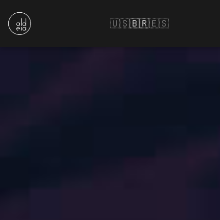
🇺🇸
🇧🇷
🇪🇸