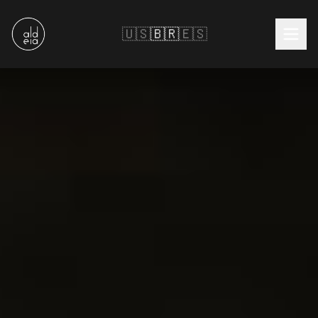
🇺🇸
🇧🇷
🇪🇸